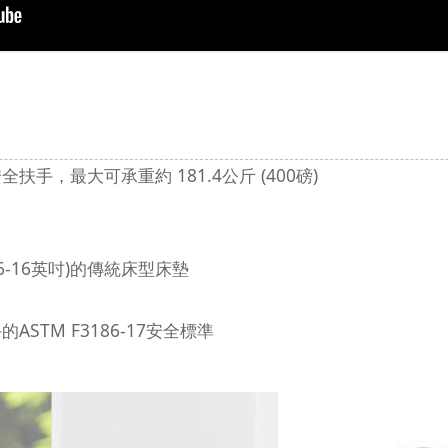
手，最大可承重約 181.4公斤 (400磅)
 (6-16英吋)的傳統床型床墊
STM F3186-17安全標準