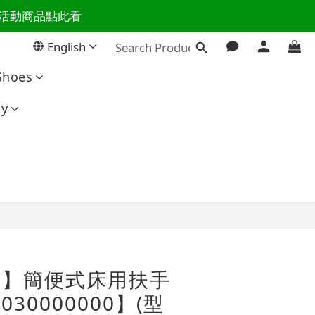
活主導權
活主導權
English
百樣活動商品點此看
Shoes
活主導權
ty
BUY NOW
der】簡便式床用扶手
030000000】(型