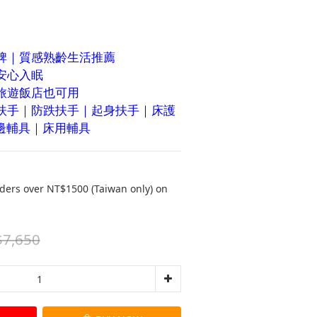
品牌｜質感熟齡生活推薦
安心入眠
旅遊飯店也可用
邊扶手｜防跌扶手｜起身扶手｜床護
邊輔具｜床用輔具
ders over NT$1500 (Taiwan only) on
7,650