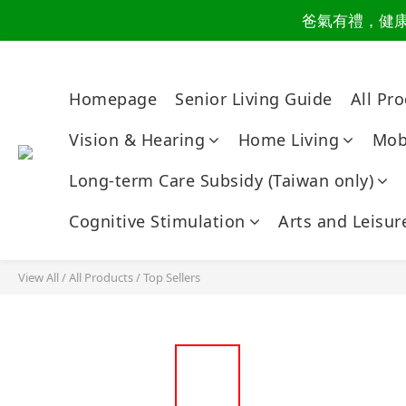
讀懂爸
讀懂爸
爸氣有禮，健康同
Homepage
Senior Living Guide
All Pr
讀懂爸
Vision & Hearing
Home Living
Mobi
Long-term Care Subsidy (Taiwan only)
Cognitive Stimulation
Arts and Leisur
View All
/
All Products
/
Top Sellers