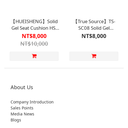
【HUEISHENG】Solid
【True Source】TS-
Gel Seat Cushion HS-
SC08 Solid Gel
005 Model
Wheelchair Cushion
NT$8,000
NT$8,000
D【L2AS4010BLU】
Version
NT$10,000
D【L2AS4016】
About Us
Company Introduction
Sales Points
Media News
Blogs