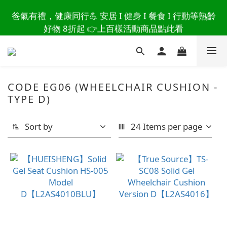
讀懂爸爸總說「不用買」的堅強 👉 3大生活貼心巧
爸氣有禮，健康同行💪 安居 I 健身 I 餐食 I 行動等熟齡
思，找回他的生活主導權
好物 8折起 👉上百樣活動商品點此看
讀懂爸爸總說「不用買」的堅強 👉 3大生活貼心巧
思，找回他的生活主導權
CODE EG06 (WHEELCHAIR CUSHION -
TYPE D)
Sort by
24 Items per page